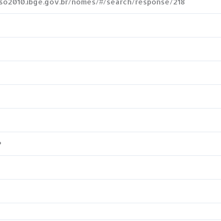
nso2010.ibge.gov.br/nomes/#/search/response/218
P